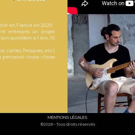
entré en France en 2020.
ent entrepris un projet
son quotidien à 1 km, 10
, cartes, fresques, etc.)
t à percevoir toute chose
PREVIOUS
MENTIONS LÉGALES
©2026 - Tous droits réservés