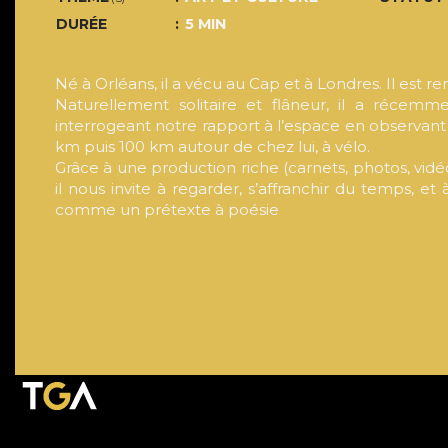
DURÉE
5 MIN
Né à Orléans, il a vécu au Cap et à Londres. Il est r
Naturellement solitaire et flâneur, il a récemm
interrogeant notre rapport à l’espace en observant 
km puis 100 km autour de chez lui, à vélo.
Grâce à une production riche (carnets, photos, vidéos
il nous invite à regarder, s’affranchir du temps, e
comme un prétexte à poésie