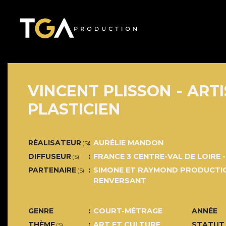
VINCENT PLISSON - ART
PLASTICIEN
RÉALISATEUR
AURÉLIE MANDON
(S)
DIFFUSEUR
FRANCE 3 CENTRE-VAL DE LOIRE -
(S)
PARTENAIRE
SIMONE ET RAYMOND PRODUCTIO
(S)
RENVERSANT
GENRE
COURT-MÉTRAGE
ANNÉE
THÈME
ART ET CULTURE
STATUT
(S)