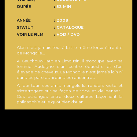
DURÉE
52 MIN
ANNÉE
2008
STATUT
CATALOGUE
VOIR LE FILM
VOD / DVD
Alan n'est jamais tout à fait le même lorsqu'il rentre
de Mongolie…
A Gauchoux-Haut en Limousin, il s'occupe avec sa
femme Audelyne d'un centre équestre et d'un
élevage de chevaux. La Mongolie n'est jamais loin ni
dans les paroles ni dans les rencontres.
A leur tour, ses amis mongols lui rendent visite et
s'interrogent sur sa façon de vivre et de penser…
Ces échanges entre deux cultures façonnent la
philosophie et le quotidien d'Alan.