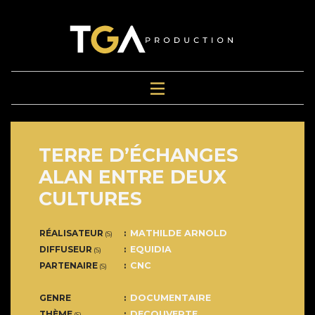
TERRE D’ÉCHANGES
ALAN ENTRE DEUX
CULTURES
RÉALISATEUR
MATHILDE ARNOLD
(S)
DIFFUSEUR
EQUIDIA
(S)
PARTENAIRE
CNC
(S)
GENRE
DOCUMENTAIRE
THÈME
DECOUVERTE
(S)