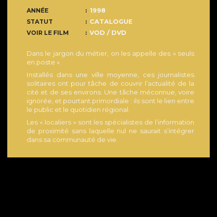
ANNÉE
1998
STATUT
CATALOGUE
VOIR LE FILM
VOD / DVD
Dans le jargon du métier, on les appelle des « seuls
en poste ».
Installés dans une ville moyenne, ces journalistes
solitaires ont pour tâche de couvrir l’actualité de la
cité et de ses environs. Une tâche méconnue, voire
ignorée, et pourtant primordiale : ils sont le lien entre
le public et le quotidien régional.
Les « localiers » sont les spécialistes de l’information
de proximité sans laquelle nul ne saurait s’intégrer
dans sa communauté de vie.