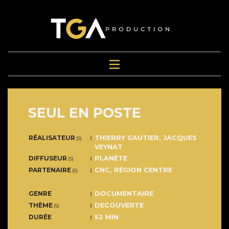
SEUL EN POSTE
RÉALISATEUR
THIERRY GAUTIER
,
JACQUES
(S)
VEYNAT
DIFFUSEUR
PLANÈTE
(S)
PARTENAIRE
CNC, RÉGION CENTRE
(S)
GENRE
DOCUMENTAIRE
THÈME
DECOUVERTE
(S)
DURÉE
52 MIN