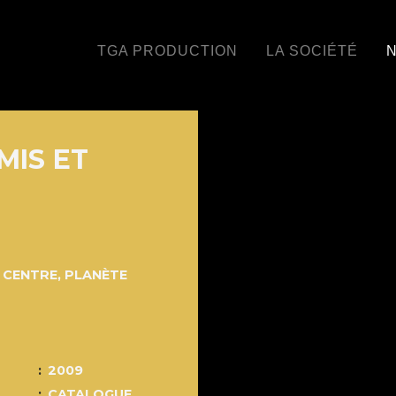
TGA PRODUCTION
LA SOCIÉTÉ
N
MIS ET
- CENTRE
,
PLANÈTE
2009
CATALOGUE