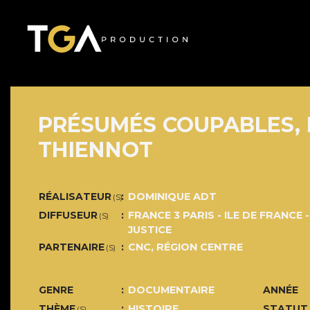
PRÉSUMÉS COUPABLES, 
THIENNOT
RÉALISATEUR
DOMINIQUE ADT
(S)
DIFFUSEUR
FRANCE 3 PARIS - ILE DE FRANCE 
(S)
JUSTICE
PARTENAIRE
CNC, RÉGION CENTRE
(S)
GENRE
DOCUMENTAIRE
ANNÉE
THÈME
HISTOIRE
STATUT
(S)