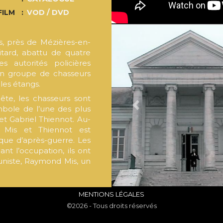
FILM
VOD / DVD
s, près de Mézières-en-
itard, abattu de quatre
 autorités policières
 un groupe de chasseurs
les étangs.
te, les chasseurs sont
bole de l’une des plus
PREVIOUS
et Gabriel Thiennot. Au-
e Mis et Thiennot est
que d’après-guerre. Les
t l’occupation, ils ont
niste, Raymond Mis, un
bout de sept ans et demi
MENTIONS LÉGALES
rouver leur innocence et
©2026 - Tous droits réservés
isions). Gabriel Thiennot
t à Paris, le 15 janvier