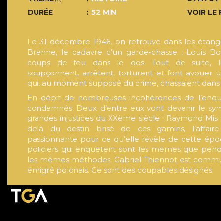
DURÉE
52 MIN
VOIR LE 
Le 31 décembre 1946, on retrouve dans les étang
Brenne, le cadavre d’un garde-chasse : Louis Bo
coups de feu dans le dos. Tout de suite, les
soupçonnent, arrêtent, torturent et font avouer
qui, au moment supposé du crime, chassaient dans 
En dépit de nombreuses incohérences de l’enquê
condamnés. Deux d’entre eux vont devenir le sym
grandes injustices du XXème siècle : Raymond Mis 
delà du destin brisé de ces gamins, l’affair
passionnante pour ce qu’elle révèle de cette épo
policiers qui enquêtent sont les mêmes que pendan
les mêmes méthodes. Gabriel Thiennot est commu
émigré polonais. Ce sont des coupables désignés.
Graciés, pour ce qui concerne Mis et Thiennot au 
de prison, ils se sont battus depuis 60 ans pour p
obtenir la révision de leur procès (5 requêtes en rév
est décédé en 2003, mais Raymond Mis était présen