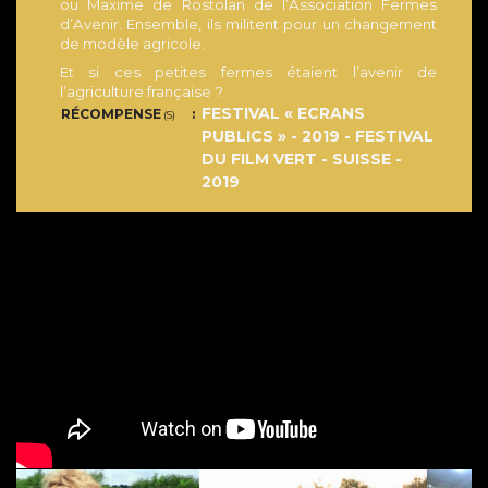
ou Maxime de Rostolan de l’Association Fermes
d’Avenir. Ensemble, ils militent pour un changement
de modèle agricole.
Et si ces petites fermes étaient l’avenir de
l’agriculture française ?
FESTIVAL « ECRANS
RÉCOMPENSE
(S)
PUBLICS » - 2019 - FESTIVAL
DU FILM VERT - SUISSE -
2019