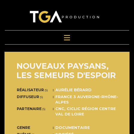
NOUVEAUX PAYSANS,
LES SEMEURS D'ESPOIR
RÉALISATEUR
AURÉLIE BÉRARD
(S)
DIFFUSEUR
FRANCE 3 AUVERGNE-RHÔNE-
(S)
ALPES
PARTENAIRE
CNC, CICLIC RÉGION CENTRE
(S)
VAL DE LOIRE
GENRE
DOCUMENTAIRE