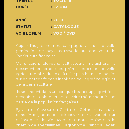
THÈME
SOCIÉTÉ
(S)
DURÉE
52 MIN
ANNÉE
2018
STATUT
CATALOGUE
VOIR LE FILM
VOD / DVD
Aujourd’hui, dans nos campagnes, une nouvelle
génération de paysans travaille au renouveau de
l’agriculture française.
Qu’ils soient éleveurs, cultivateurs, maraichers, ils
dessinent ensemble les prémisses d’une nouvelle
agriculture plus durable, à taille plus humaine, basée
sur de petites fermes inspirées de l’agroécologie et
de la permaculture.
Ils se lancent dans un pari que beaucoup jugent fou :
devenir rentable et en vivre, voire même nourrir une
partie de la population française !
Sylvain, un éleveur du Cantal, et Céline, maraichère
dans l’Allier, nous font découvrir leur travail et leur
philosophie de vie. Avec eux nous croiserons le
chemin de spécialistes : l’agronome François Léger,