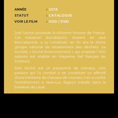
ANNÉE
2013
STATUT
CATALOGUE
VOIR LE FILM
VOD / DVD
Joël Séché possède la 400ème fortune de France.
Cet industriel autodidacte, titulaire du seul
Baccalauréat, a su constituer en 30 ans le 3ème
groupe national de retraitement des déchets. Sa
société, « Séché Environnement », qui emploie 1 500
salariés est établie en Mayenne, fief français de
trotteurs.
Joël Séché est un passionné de chevaux. Une
passion qui l’a conduit à se constituer un effectif
d’une trentaine de chevaux de courses. Il en a confié
l’entraînement à Jean-Luc Bigeon installé dans la
banlieue de Laval.