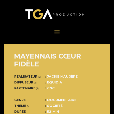
MAYENNAIS CŒUR
FIDÈLE
RÉALISATEUR
JACKIE MAUGÈRE
(S)
DIFFUSEUR
EQUIDIA
(S)
PARTENAIRE
CNC
(S)
GENRE
DOCUMENTAIRE
THÈME
SOCIÉTÉ
(S)
DURÉE
52 MIN