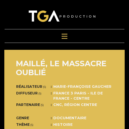
MAILLÉ, LE MASSACRE
OUBLIÉ
RÉALISATEUR
MARIE-FRANÇOISE GAUCHER
(S)
DIFFUSEUR
FRANCE 3 PARIS - ILE DE
(S)
FRANCE - CENTRE
PARTENAIRE
CNC, RÉGION CENTRE
(S)
GENRE
DOCUMENTAIRE
THÈME
HISTOIRE
(S)