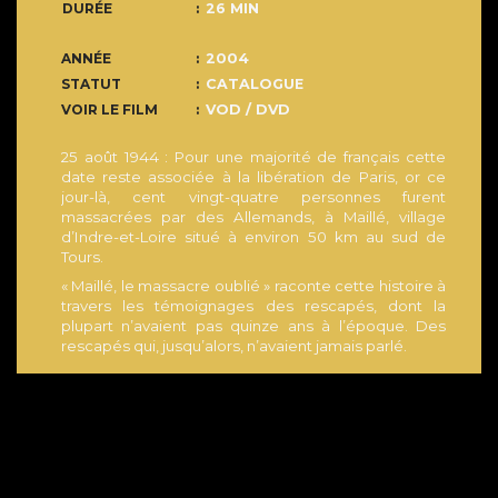
DURÉE
26 MIN
ANNÉE
2004
STATUT
CATALOGUE
VOIR LE FILM
VOD / DVD
25 août 1944 : Pour une majorité de français cette
date reste associée à la libération de Paris, or ce
jour-là, cent vingt-quatre personnes furent
massacrées par des Allemands, à Maillé, village
d’Indre-et-Loire situé à environ 50 km au sud de
Tours.
« Maillé, le massacre oublié » raconte cette histoire à
travers les témoignages des rescapés, dont la
plupart n’avaient pas quinze ans à l’époque. Des
rescapés qui, jusqu’alors, n’avaient jamais parlé.