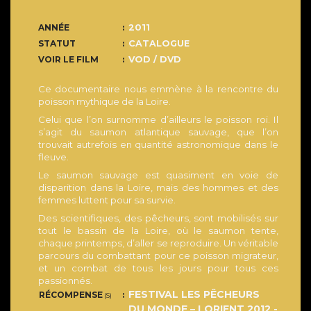
ANNÉE
2011
STATUT
CATALOGUE
VOIR LE FILM
VOD / DVD
Ce documentaire nous emmène à la rencontre du
poisson mythique de la Loire.
Celui que l’on surnomme d’ailleurs le poisson roi. Il
s’agit du saumon atlantique sauvage, que l’on
trouvait autrefois en quantité astronomique dans le
fleuve.
Le saumon sauvage est quasiment en voie de
disparition dans la Loire, mais des hommes et des
femmes luttent pour sa survie.
Des scientifiques, des pêcheurs, sont mobilisés sur
tout le bassin de la Loire, où le saumon tente,
chaque printemps, d’aller se reproduire. Un véritable
parcours du combattant pour ce poisson migrateur,
et un combat de tous les jours pour tous ces
passionnés.
FESTIVAL LES PÊCHEURS
RÉCOMPENSE
(S)
DU MONDE – LORIENT 2012 -