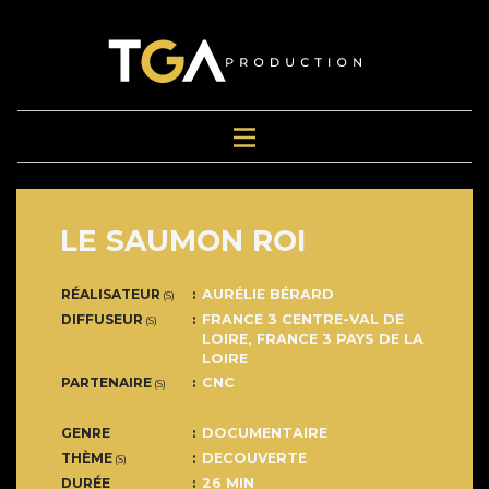
LE SAUMON ROI
RÉALISATEUR
AURÉLIE BÉRARD
(S)
DIFFUSEUR
FRANCE 3 CENTRE-VAL DE
(S)
LOIRE
,
FRANCE 3 PAYS DE LA
LOIRE
PARTENAIRE
CNC
(S)
GENRE
DOCUMENTAIRE
THÈME
DECOUVERTE
(S)
DURÉE
26 MIN