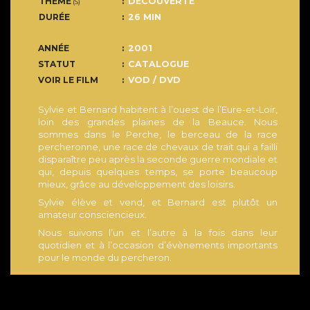
THÈME
DECOUVERTE
(S)
DURÉE
26 MIN
ANNÉE
2001
STATUT
CATALOGUE
VOIR LE FILM
VOD / DVD
Sylvie et Bernard habitent à l’ouest de l’Eure-et-Loir,
loin des grandes plaines de la Beauce. Nous
sommes dans le Perche, le berceau de la race
percheronne, une race de chevaux de trait qui a failli
disparaître peu après la seconde guerre mondiale et
qui, depuis quelques temps, se porte beaucoup
mieux, grâce au développement des loisirs.
Sylvie élève et vend, et Bernard est plutôt un
amateur consciencieux.
Nous suivons l’un et l’autre à la fois dans leur
quotidien et à l’occasion d’évènements importants
pour le monde du percheron.