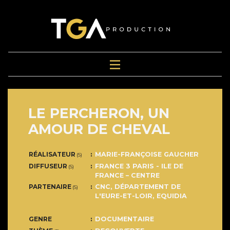
LE PERCHERON, UN
AMOUR DE CHEVAL
RÉALISATEUR
MARIE-FRANÇOISE GAUCHER
(S)
DIFFUSEUR
FRANCE 3 PARIS - ILE DE
(S)
FRANCE – CENTRE
PARTENAIRE
CNC, DÉPARTEMENT DE
(S)
L'EURE-ET-LOIR, EQUIDIA
GENRE
DOCUMENTAIRE