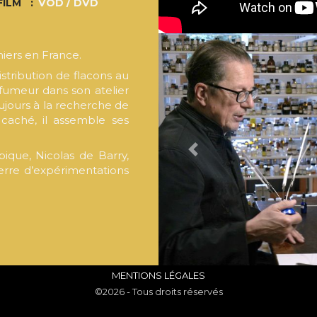
FILM
VOD / DVD
niers en France.
istribution de flacons au
arfumeur dans son atelier
ujours à la recherche de
caché, il assemble ses
pique, Nicolas de Barry,
PREVIOUS
erre d’expérimentations
MENTIONS LÉGALES
©2026 - Tous droits réservés