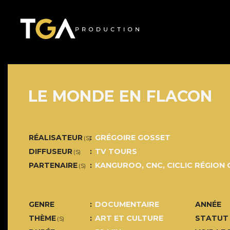
LE MONDE EN FLACON
RÉALISATEUR
GRÉGOIRE GOSSET
(S)
DIFFUSEUR
TV TOURS
(S)
PARTENAIRE
KANGUROO, CNC, CICLIC RÉGION 
(S)
GENRE
DOCUMENTAIRE
ANNÉE
THÈME
ART ET CULTURE
STATUT
(S)