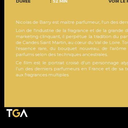
DURÉE
52 MIN
VOIR LE 
Nicolas de Barry est maître parfumeur, l'un des der
Loin de l'industrie de la fragrance et de la grande d
marketing clinquant, il perpétue la tradition du p
de Candes Saint Martin, au cœur du Val de Loire. To
l'essence rare, du bouquet nouveau, de l'arôme 
parfums selon des techniques ancestrales.
Ce film est le portrait croisé d’un personnage aty
l’un des derniers parfumeurs en France et de sa t
aux fragrances multiples.