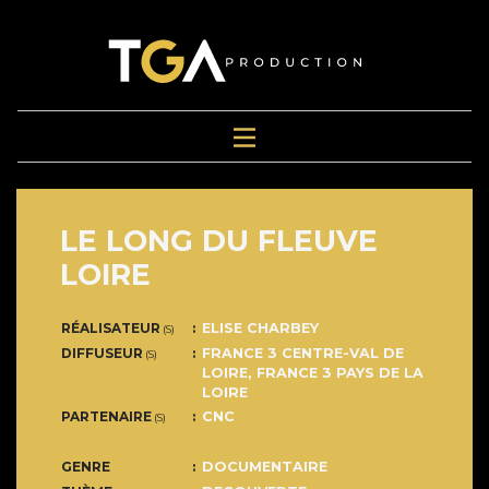
LE LONG DU FLEUVE
LOIRE
RÉALISATEUR
ELISE CHARBEY
(S)
DIFFUSEUR
FRANCE 3 CENTRE-VAL DE
(S)
LOIRE
,
FRANCE 3 PAYS DE LA
LOIRE
PARTENAIRE
CNC
(S)
GENRE
DOCUMENTAIRE