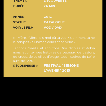
THÈME
DECOUVERTE
(S)
DURÉE
26 MIN
ANNÉE
2012
STATUT
CATALOGUE
VOIR LE FILM
VOD / DVD
« Rivière, rivière, dis-moi où tu vas ? Comment tu ne
le sais pas ? Suis mon cours et on verra ».
Tendons l’oreille et écoutons Bibi, Nicolas et Robin
nous raconter des histoires de bateaux, de castors,
de crues, de soleil et d’orage. Des histoires de Loire
au fil de l’eau…
FESTIVAL "SEMONS
RÉCOMPENSE
(S)
L'AVENIR" 2015