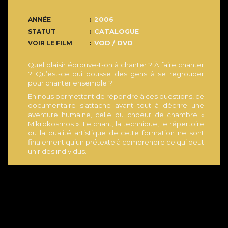
ANNÉE
2006
STATUT
CATALOGUE
VOIR LE FILM
VOD / DVD
Quel plaisir éprouve-t-on à chanter ? À faire chanter
? Qu’est-ce qui pousse des gens à se regrouper
pour chanter ensemble ?
En nous permettant de répondre à ces questions, ce
documentaire s’attache avant tout à décrire une
aventure humaine, celle du choeur de chambre «
Mikrokosmos ». Le chant, la technique, le répertoire
ou la qualité artistique de cette formation ne sont
finalement qu’un prétexte à comprendre ce qui peut
unir des individus.