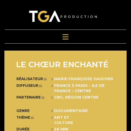
LE CHŒUR ENCHANTÉ
RÉALISATEUR
MARIE-FRANÇOISE GAUCHER
(S)
DIFFUSEUR
FRANCE 3 PARIS - ILE DE
(S)
FRANCE – CENTRE
PARTENAIRE
CNC, RÉGION CENTRE
(S)
GENRE
DOCUMENTAIRE
THÈME
ART ET
(S)
CULTURE
DURÉE
26 MIN