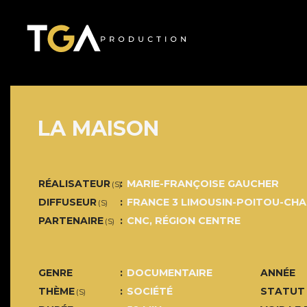
LA MAISON
RÉALISATEUR
MARIE-FRANÇOISE GAUCHER
(S)
DIFFUSEUR
FRANCE 3 LIMOUSIN-POITOU-CH
(S)
PARTENAIRE
CNC, RÉGION CENTRE
(S)
GENRE
DOCUMENTAIRE
ANNÉE
THÈME
SOCIÉTÉ
STATUT
(S)