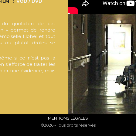
FILM
VOD / DVD
s du quotidien de cet
on » permet de rendre
moiselle Llobel et tout
s ou plutôt drôles se
 même si ce n’est pas la
 s’efforce de traiter les
PREVIOUS
bler une évidence, mais
MENTIONS LÉGALES
©2026 - Tous droits réservés