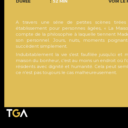
DURÉE
52 MIN
VOIR LE 
A travers une série de petites scènes tirée
établissement pour personnes âgées, « La Mais
compte de la philosophie à laquelle tiennent Made
son personnel. Jours, nuits, moments poignant
succèdent simplement.
Indubitablement la vie s’est faufilée jusqu’ici et
maison du bonheur, c’est au moins un endroit où l’on
résidents avec dignité et humanité. Cela peut sem
ce n’est pas toujours le cas malheureusement.