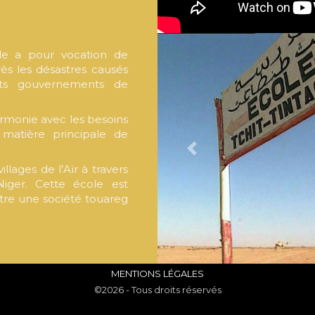
le a pour vocation de
rès les désastres causés
nts gouvernements de
rmonie avec les besoins
 matière principale de
PREVIOUS
llages de l’Aïr à travers
Niger. Cette école est
ntre une société touareg
MENTIONS LÉGALES
©2026 - Tous droits réservés