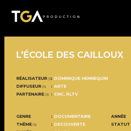
L’ÉCOLE DES CAILLOUX
RÉALISATEUR
DOMINIQUE HENNEQUIN
(S)
DIFFUSEUR
ARTE
(S)
PARTENAIRE
CNC, RLTV
(S)
GENRE
DOCUMENTAIRE
ANNÉE
THÈME
DECOUVERTE
STATUT
(S)