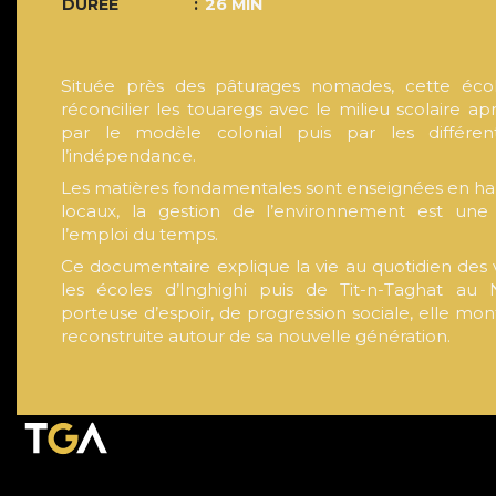
DURÉE
26 MIN
Située près des pâturages nomades, cette éco
réconcilier les touaregs avec le milieu scolaire ap
par le modèle colonial puis par les différe
l’indépendance.
Les matières fondamentales sont enseignées en ha
locaux, la gestion de l’environnement est une
l’emploi du temps.
Ce documentaire explique la vie au quotidien des vi
les écoles d’Inghighi puis de Tit-n-Taghat au 
porteuse d’espoir, de progression sociale, elle mo
reconstruite autour de sa nouvelle génération.