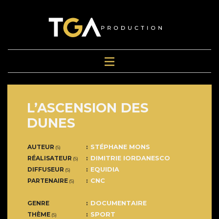
L’ASCENSION DES
DUNES
AUTEUR
STÉPHANE MONS
(S)
RÉALISATEUR
DIMITRIE IORDANESCO
(S)
DIFFUSEUR
EQUIDIA
(S)
PARTENAIRE
CNC
(S)
GENRE
DOCUMENTAIRE
THÈME
SPORT
(S)