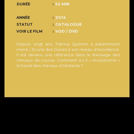
DURÉE
52 MIN
ANNÉE
2014
STATUT
CATALOGUE
VOIR LE FILM
VOD / DVD
Depuis vingt ans, Patrice Quinton a patiemment
mené L'Ecurie des Dunes à son niveau d'excellence.
Il est devenu une référence dans le dressage des
chevaux de course. Comment a-t-il « révolutionné »
le travail des chevaux d’obstacle ?