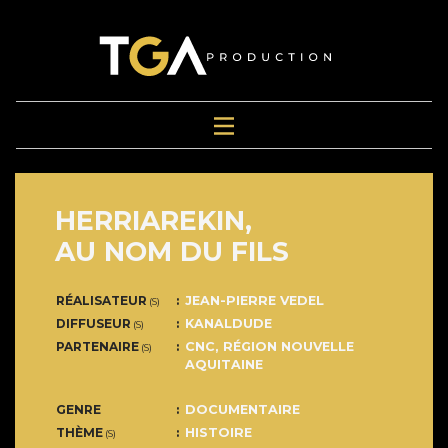
HERRIAREKIN,
AU NOM DU FILS
RÉALISATEUR
JEAN-PIERRE VEDEL
(S)
DIFFUSEUR
KANALDUDE
(S)
PARTENAIRE
CNC, RÉGION NOUVELLE
(S)
AQUITAINE
GENRE
DOCUMENTAIRE
THÈME
HISTOIRE
(S)