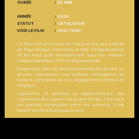
DURÉE
52 MIN
ANNÉE
2020
STATUT
CATALOGUE
VOIR LE FILM
VOD / DVD
Ce film met en lumière le rôle joué par des prêtres
du Pays Basque Nord dans la lutte d’indépendance
et les liens qu’ils entretiennent avec les militants
indépendantistes d’ETA et d’Iparreterrak.
Regroupés dans les années soixante-dix au sein du
groupe Herriarekin, ces prêtres témoignent de
toute la complexité de leur engagement politique et
religieux.
Aujourd'hui, ils œuvrent au rapprochement des
victimes et des acteurs de la lutte armée. Comment
les paroles échangées entre les ennemis d’hier
tissent les liens d’une paix à venir.