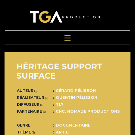
HÉRITAGE SUPPORT
SURFACE
AUTEUR
GÉRARD PÉLISSON
(S)
RÉALISATEUR
QUENTIN PÉLISSON
(S)
DIFFUSEUR
TL7
(S)
PARTENAIRE
CNC, NOMADE PRODUCTIONS
(S)
GENRE
DOCUMENTAIRE
THÈME
ART ET
(S)