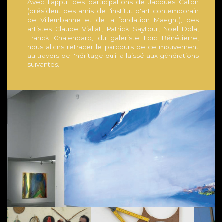
Avec l'appui des participations de Jacques Caton
(président des amis de l'institut d'art contemporain
de Villeurbanne et de la fondation Maeght), des
artistes Claude Viallat, Patrick Saytour, Noël Dola,
Franck Chalendard, du galeriste Loïc Bénétierre,
nous allons retracer le parcours de ce mouvement
au travers de l'héritage qu'il a laissé aux générations
suivantes.