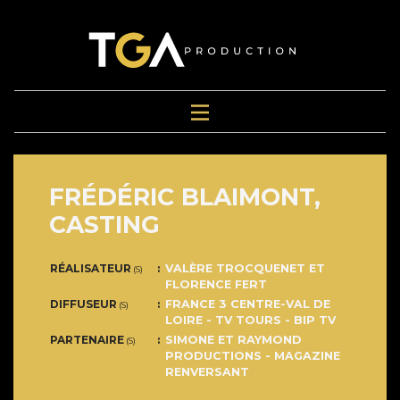
FRÉDÉRIC BLAIMONT,
CASTING
RÉALISATEUR
VALÈRE TROCQUENET ET
(S)
FLORENCE FERT
DIFFUSEUR
FRANCE 3 CENTRE-VAL DE
(S)
LOIRE - TV TOURS - BIP TV
PARTENAIRE
SIMONE ET RAYMOND
(S)
PRODUCTIONS - MAGAZINE
RENVERSANT