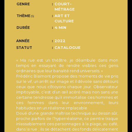
GENRE
COURT-
MÉTRAGE
THÈME
ART ET
(S)
CULTURE
DURÉE
4 MIN
ANNÉE
2022
STATUT
CATALOGUE
« Ma rue est un théâtre, je déambule dans mon
temps en essayant de rendre visibles ces gens
ordinaires que leur banalité rend universels. »
Frédéric Blaimont propose des moments de vie pris
sur le vif, un arrêt sur image et il dévoile sans détours
ceux que nous côtoyons chaque jour. Observateur
impitoyable, c’est d’un œil acéré mais non sans une
certaine tendresse qu’il immortalise ces hommes et
ces femmes dans leur environnement, leurs
habitudes en un réalisme implacable.
Doué d’une grande maîtrise technique au dessin sûr,
proche parfois de l’hyperréalisme, ce peintre traque
inlassablement ces personnages à la plage, au café,
dans la rue ; ils se détachent des fonds délicatement