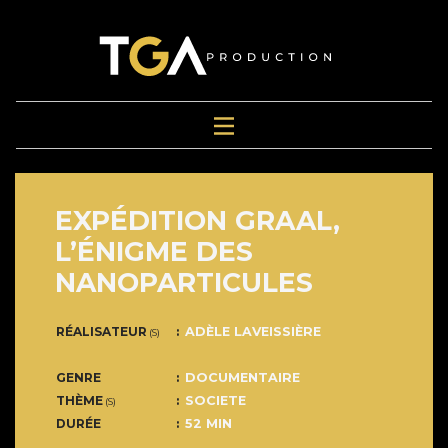
EXPÉDITION GRAAL,
L’ÉNIGME DES
NANOPARTICULES
RÉALISATEUR
ADÈLE LAVEISSIÈRE
(S)
GENRE
DOCUMENTAIRE
THÈME
SOCIETE
(S)
DURÉE
52 MIN