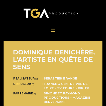
DOMINIQUE DENICHÈRE,
L'ARTISTE EN QUÊTE DE
SENS
RÉALISATEUR
SÉBASTIEN BRANGÉ
(S)
DIFFUSEUR
FRANCE 3 CENTRE-VAL DE
(S)
LOIRE - TV TOURS - BIP TV
PARTENAIRE
SIMONE ET RAYMOND
(S)
PRODUCTIONS - MAGAZINE
RENVERSANT