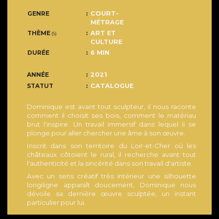
GENRE
COURT-
MÉTRAGE
THÈME
ART ET
(S)
CULTURE
DURÉE
6 MIN
ANNÉE
2021
STATUT
CATALOGUE
Dominique est avant tout sculpteur, il nous raconte
comment il choisit ses bois, comment le matériau
brut l'inspire. Un travail immersif dans lequel il se
plonge pour aller chercher une âme à son œuvre.
Inscrit dans son territoire du Loir-et-Cher où les
châteaux côtoient le rural, il recherche avant tout
l'authenticité et la sincérité dans son travail d'artiste.
Avec un sens créatif très intérieur une silhouette
longiligne apparaît doucement, Dominique nous
dévoile sa dernière œuvre sculptée, un instant
particulier pour lui.