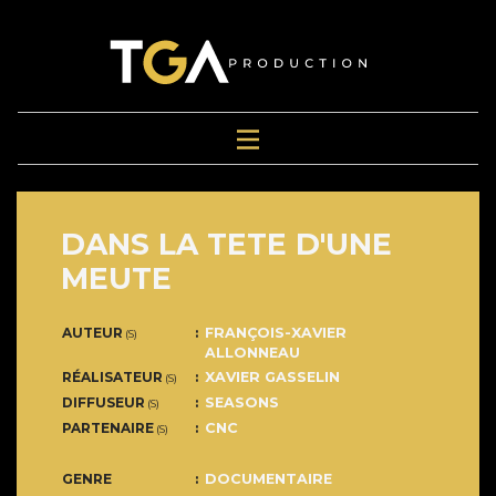
DANS LA TETE D'UNE
MEUTE
AUTEUR
FRANÇOIS-XAVIER
(S)
ALLONNEAU
RÉALISATEUR
XAVIER GASSELIN
(S)
DIFFUSEUR
SEASONS
(S)
PARTENAIRE
CNC
(S)
GENRE
DOCUMENTAIRE