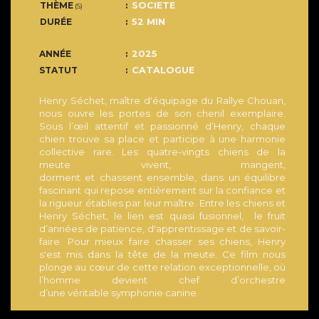
THÈME
SOCIETE
(S)
DURÉE
52 MIN
ANNÉE
2025
STATUT
CATALOGUE
Henry Séchet, maître d'équipage du Rallye Chouan,
nous ouvre les portes de son chenil exemplaire.
Sous l’œil attentif et passionné d’Henry, chaque
chien trouve sa place et participe à une harmonie
collective rare. Les quatre-vingts chiens de la
meute vivent, mangent,
dorment et chassent ensemble, dans un équilibre
fascinant qui repose entièrement sur la confiance et
la rigueur établies par leur maître. Entre les chiens et
Henry Séchet, le lien est quasi fusionnel, le fruit
d’années de patience, d'apprentissage et de savoir-
faire. Pour mieux faire chasser ses chiens, Henry
s'est mis dans la tête de la meute. Ce film nous
plonge au cœur de cette relation exceptionnelle, où
l’homme devient chef d’orchestre
d’une véritable symphonie canine.