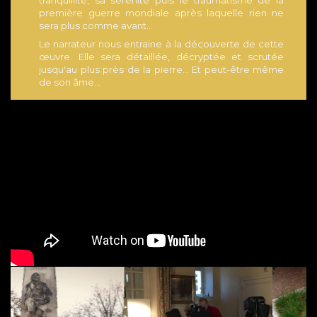
tranquillité, sa sérénité puis le traumatisme de la
première guerre mondiale après laquelle rien ne
sera plus comme avant...
Le narrateur nous entraine à la découverte de cette
œuvre. Elle sera détaillée, décryptée et scrutée
jusqu'au plus près de la pierre... Et peut-être même
de son âme...