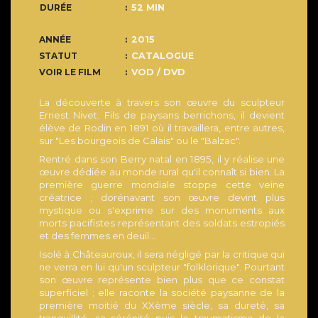
DURÉE
52 MIN
ANNÉE
2015
STATUT
CATALOGUE
VOIR LE FILM
VOD / DVD
La découverte à travers son œuvre du sculpteur
Ernest Nivet. Fils de paysans berrichons, il devient
élève de Rodin en 1891 où il travaillera, entre autres,
sur "Les bourgeois de Calais" ou le "Balzac".
Rentré dans son Berry natal en 1895, il y réalise une
œuvre dédiée au monde rural qu'il connaît si bien. La
première guerre mondiale stoppe cette veine
créatrice ; dorénavant son œuvre devint plus
mystique ou s'exprime sur des monuments aux
morts pacifistes représentant des soldats estropiés
et des femmes en deuil...
Isolé à Châteauroux, il sera négligé par la critique qui
ne verra en lui qu'un sculpteur "folklorique". Pourtant
son œuvre représente bien plus que ce constat
superficiel ; elle raconte la société paysanne de la
première moitié du XXème siècle, sa dureté, sa