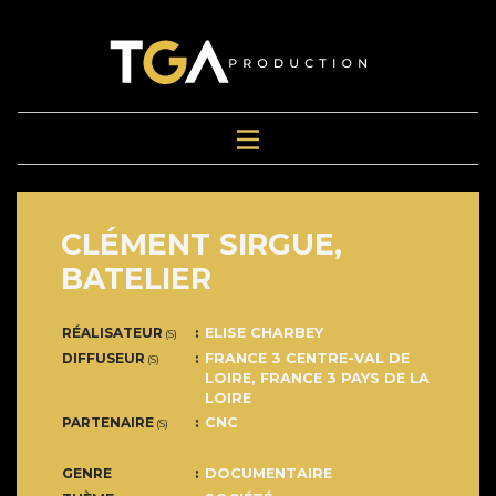
CLÉMENT SIRGUE,
BATELIER
RÉALISATEUR
ELISE CHARBEY
(S)
DIFFUSEUR
FRANCE 3 CENTRE-VAL DE
(S)
LOIRE
,
FRANCE 3 PAYS DE LA
LOIRE
PARTENAIRE
CNC
(S)
GENRE
DOCUMENTAIRE