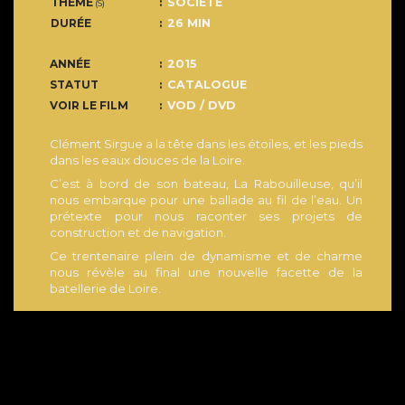
THÈME
SOCIÉTÉ
(S)
DURÉE
26 MIN
ANNÉE
2015
STATUT
CATALOGUE
VOIR LE FILM
VOD / DVD
Clément Sirgue a la tête dans les étoiles, et les pieds
dans les eaux douces de la Loire.
C’est à bord de son bateau, La Rabouilleuse, qu’il
nous embarque pour une ballade au fil de l’eau. Un
prétexte pour nous raconter ses projets de
construction et de navigation.
Ce trentenaire plein de dynamisme et de charme
nous révèle au final une nouvelle facette de la
batellerie de Loire.