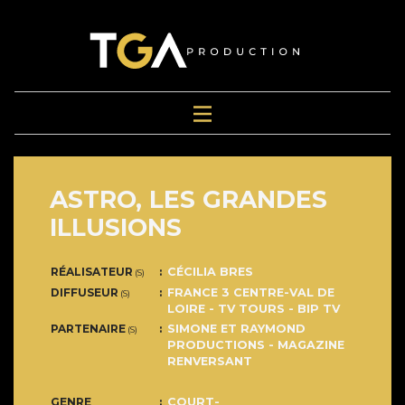
ASTRO, LES GRANDES
ILLUSIONS
RÉALISATEUR
CÉCILIA BRES
(S)
DIFFUSEUR
FRANCE 3 CENTRE-VAL DE
(S)
LOIRE - TV TOURS - BIP TV
PARTENAIRE
SIMONE ET RAYMOND
(S)
PRODUCTIONS - MAGAZINE
RENVERSANT
GENRE
COURT-