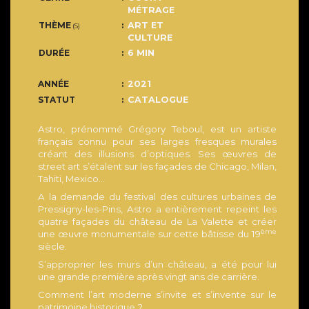
MÉTRAGE
THÈME
ART ET
(S)
CULTURE
DURÉE
6 MIN
ANNÉE
2021
STATUT
CATALOGUE
Astro, prénommé Grégory Teboul, est un artiste
français connu pour ses larges fresques murales
créant des illusions d’optiques. Ses œuvres de
street art s’étalent sur les façades de Chicago, Milan,
Tahiti, Mexico...
A la demande du festival des cultures urbaines de
Pressigny-les-Pins, Astro a entièrement repeint les
quatre façades du château de La Valette et créer
ème
une œuvre monumentale sur cette bâtisse du 19
siècle.
S’approprier les murs d’un château, a été pour lui
une grande première après vingt ans de carrière.
Comment l’art moderne s’invite et s’invente sur le
patrimoine historique ?